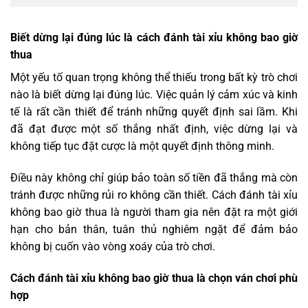
Biết dừng lại đúng lúc là
cách đánh tài xỉu không bao giờ
thua
Một yếu tố quan trọng không thể thiếu trong bất kỳ trò chơi
nào là biết dừng lại đúng lúc. Việc quản lý cảm xúc và kinh
tế là rất cần thiết để tránh những quyết định sai lầm. Khi
đã đạt được một số thắng nhất định, việc dừng lại và
không tiếp tục đặt cược là một quyết định thông minh.
Điều này không chỉ giúp bảo toàn số tiền đã thắng mà còn
tránh được những rủi ro không cần thiết. C
ách đánh tài xỉu
không bao giờ thua là n
gười tham gia nên đặt ra một giới
hạn cho bản thân, tuân thủ nghiêm ngặt để đảm bảo
không bị cuốn vào vòng xoáy của trò chơi.
Cách đánh tài xỉu không bao giờ thua là chọn ván chơi phù
hợp