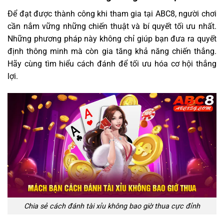
Để đạt được thành công khi tham gia tại ABC8, người chơi
cần nắm vững những chiến thuật và bí quyết tối ưu nhất.
Những phương pháp này không chỉ giúp bạn đưa ra quyết
định thông minh mà còn gia tăng khả năng chiến thắng.
Hãy cùng tìm hiểu cách đánh để tối ưu hóa cơ hội thắng
lợi.
Chia sẻ cách đánh tài xỉu không bao giờ thua cực đỉnh