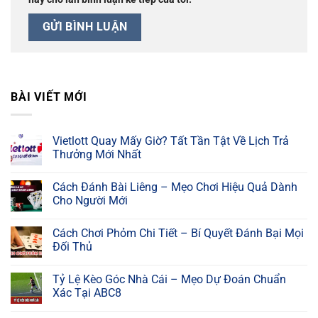
BÀI VIẾT MỚI
Vietlott Quay Mấy Giờ? Tất Tần Tật Về Lịch Trả
Thưởng Mới Nhất
Cách Đánh Bài Liêng – Mẹo Chơi Hiệu Quả Dành
Cho Người Mới
Cách Chơi Phỏm Chi Tiết – Bí Quyết Đánh Bại Mọi
Đối Thủ
Tỷ Lệ Kèo Góc Nhà Cái – Mẹo Dự Đoán Chuẩn
Xác Tại ABC8