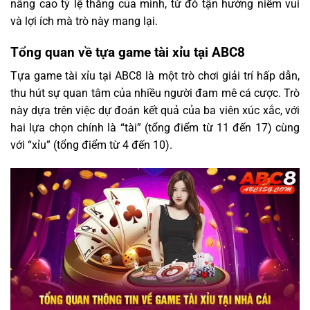
nâng cao tỷ lệ thắng của mình, từ đó tận hưởng niềm vui
và lợi ích mà trò này mang lại.
Tổng quan về tựa game tài xỉu tại ABC8
Tựa game tài xỉu tại ABC8 là một trò chơi giải trí hấp dẫn,
thu hút sự quan tâm của nhiều người đam mê cá cược. Trò
này dựa trên việc dự đoán kết quả của ba viên xúc xắc, với
hai lựa chọn chính là “tài” (tổng điểm từ 11 đến 17) cùng
với “xỉu” (tổng điểm từ 4 đến 10).