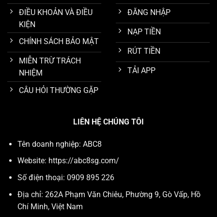
ĐIỀU KHOẢN VÀ ĐIỀU
ĐĂNG NHẬP
KIỆN
NẠP TIỀN
CHÍNH SÁCH BẢO MẬT
RÚT TIỀN
MIỄN TRỪ TRÁCH
TẢI APP
NHIỆM
CÂU HỎI THƯỜNG GẶP
LIÊN HỆ CHÚNG TÔI
Tên doanh nghiệp: ABC8
Website: https://abc8sg.com/
Số điện thoại:
0909 895 226
Địa chỉ:
262A Phạm Văn Chiêu, Phường 9, Gò Vấp, Hồ
Chí Minh, Việt Nam