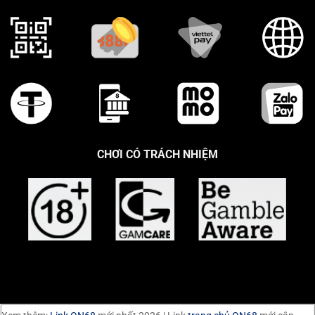
CHƠI CÓ TRÁCH NHIỆM