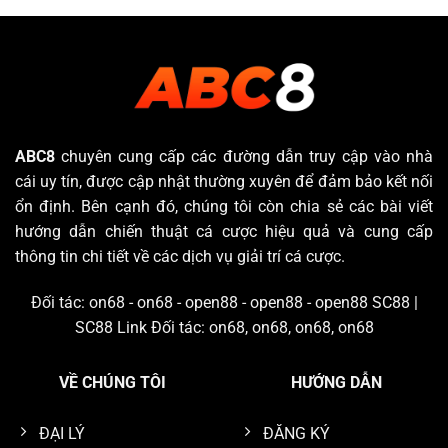
ABC8
chuyên cung cấp các đường dẫn truy cập vào nhà
cái uy tín, được cập nhật thường xuyên để đảm bảo kết nối
ổn định. Bên cạnh đó, chúng tôi còn chia sẻ các bài viết
hướng dẫn chiến thuật cá cược hiệu quả và cung cấp
thông tin chi tiết về các dịch vụ giải trí cá cược.
Đối tác:
on68
-
on68
-
open88
-
open88
-
open88
SC88
|
SC88
Link
Đối tác:
on68
,
on68
,
on68
,
on68
VỀ CHÚNG TÔI
HƯỚNG DẪN
ĐẠI LÝ
ĐĂNG KÝ