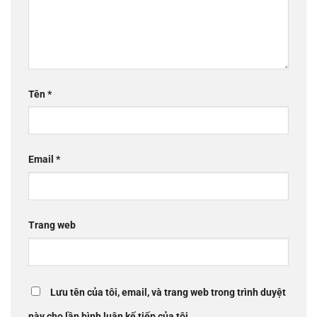
Tên
*
Email
*
Trang web
Lưu tên của tôi, email, và trang web trong trình duyệt
này cho lần bình luận kế tiếp của tôi.