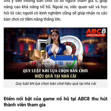
chú ý đến những bàn chơi có số người tham gia ít, giúp
nâng cao khả năng nổ hũ. Ngoài ra, việc quan sát và học
hỏi từ các người có kinh nghiệm cũng sẽ giúp nhận ra các
bàn chơi có tiềm năng thắng lớn.
Quy luật khi lựa chọn bàn chơi hiệu quả tại nhà cái
Điểm nổi bật của game nổ hũ tại ABC8 thu hút
thành viên tham gia