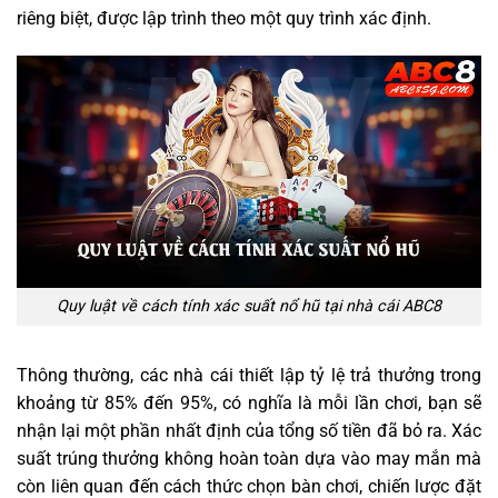
riêng biệt, được lập trình theo một quy trình xác định.
Quy luật về cách tính xác suất nổ hũ tại nhà cái ABC8
Thông thường, các nhà cái thiết lập tỷ lệ trả thưởng trong
khoảng từ 85% đến 95%, có nghĩa là mỗi lần chơi, bạn sẽ
nhận lại một phần nhất định của tổng số tiền đã bỏ ra. Xác
suất trúng thưởng không hoàn toàn dựa vào may mắn mà
còn liên quan đến cách thức chọn bàn chơi, chiến lược đặt