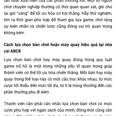
tần suất xuất hiện của các phần thưởng lớn. Một số người
chơi chuyên nghiệp thường có thói quen quan sát, ghi chú
lại giờ “vàng” để tối ưu hóa cơ hội thắng. Hãy thử nghiệm,
tìm ra thời gian phù hợp để tham gia tựa game, nhớ rằng
sự kiên nhẫn và chiến lược cũng đóng vai trò quan trọng
không kém.
Cách lựa chọn bàn chơi hoặc máy quay hiệu quả tại nhà
cái ABC8
Lựa chọn bàn chơi hay máy quay đúng trong quy luật
game nổ hũ là một trong những yếu tố quan trọng giúp
thành viên có thể tối ưu hóa chiến thắng. Mỗi bàn hay máy
quay trong thể loại này có một cấu trúc khác nhau, từ mức
cược tối thiểu đến mức tối đa, từ tỉ lệ trúng thưởng đến các
phần thưởng phụ đi kèm.
Thành viên cần phải cân nhắc lựa chọn bàn chơi có mức
cược phù hợp với ngân sách của mình, đồng thời cũng cần