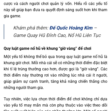
cược và cách người chơi quản lý vốn. Hiểu rõ các yếu tố
này sẽ giúp bạn đưa ra quyết định sáng suốt hơn khi tham
gia game.
Khám phá thêm:
Đế Quốc Hoàng Kim
–
Game Quay Hũ Đỉnh Cao, Nổ Hũ Liên Tục
Quy luật game nổ hũ về khung
“
giờ vàng” để chơi
Một yếu tố không thể bỏ qua trong quy luật game nổ hũ là
khung giờ chơi. Mỗi nhà cái sẽ có những thời điểm đặc biệt
khi tỉ lệ trúng thưởng cao hơn, được gọi là “giờ vàng”. Các
thời điểm này thường rơi vào những lúc nhà cái ít người,
giúp giảm sự cạnh tranh, tăng khả năng chiến thắng cho
những người tham gia.
Tuy nhiên, việc lựa chọn thời điểm để chơi không chỉ dựa
vào yếu tố may mắn mà còn phụ thuộc vào việc theo dõi