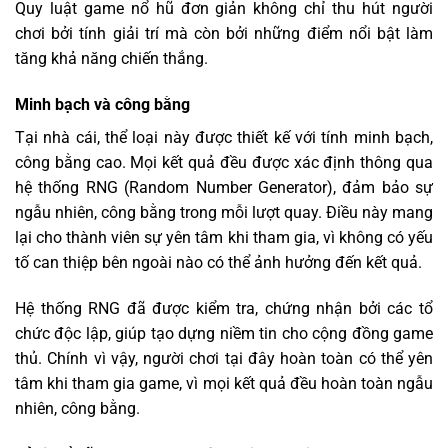
Quy luật game nổ hũ đơn giản không chỉ thu hút người
chơi bởi tính giải trí mà còn bởi những điểm nổi bật làm
tăng khả năng chiến thắng.
Minh bạch và công bằng
Tại nhà cái, thể loại này được thiết kế với tính minh bạch,
công bằng cao. Mọi kết quả đều được xác định thông qua
hệ thống RNG (Random Number Generator), đảm bảo sự
ngẫu nhiên, công bằng trong mỗi lượt quay. Điều này mang
lại cho thành viên sự yên tâm khi tham gia, vì không có yếu
tố can thiệp bên ngoài nào có thể ảnh hưởng đến kết quả.
Hệ thống RNG đã được kiểm tra, chứng nhận bởi các tổ
chức độc lập, giúp tạo dựng niềm tin cho cộng đồng game
thủ. Chính vì vậy, người chơi tại đây hoàn toàn có thể yên
tâm khi tham gia game, vì mọi kết quả đều hoàn toàn ngẫu
nhiên, công bằng.