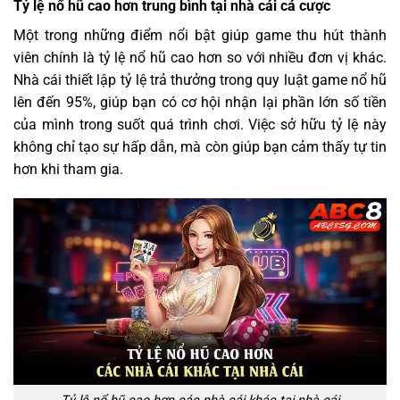
Tỷ lệ nổ hũ cao hơn trung bình tại nhà cái cá cược
Một trong những điểm nổi bật giúp game thu hút thành
viên chính là tỷ lệ nổ hũ cao hơn so với nhiều đơn vị khác.
Nhà cái thiết lập tỷ lệ trả thưởng trong quy luật game nổ hũ
lên đến 95%, giúp bạn có cơ hội nhận lại phần lớn số tiền
của mình trong suốt quá trình chơi. Việc sở hữu tỷ lệ này
không chỉ tạo sự hấp dẫn, mà còn giúp bạn cảm thấy tự tin
hơn khi tham gia.